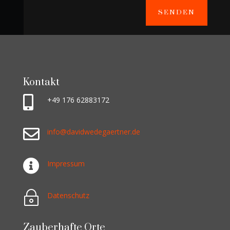
SENDEN
Kontakt

+49 176 62883172‬

info@davidwedegaertner.de

Impressum
~
Datenschutz
Zauberhafte Orte