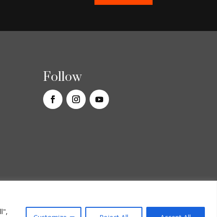
Follow
l",