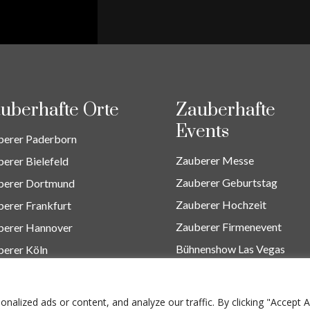
uberhafte Orte
Zauberhafte
Events
berer Paderborn
Zauberer Messe
erer Bielefeld
Zauberer Geburtstag
berer Dortmund
Zauberer Hochzeit
erer Frankfurt
Zauberer Firmenevent
berer Hannover
Bühnenshow Las Vegas
berer Köln
Zauberer Close Up
lized ads or content, and analyze our traffic. By clicking "Accept Al