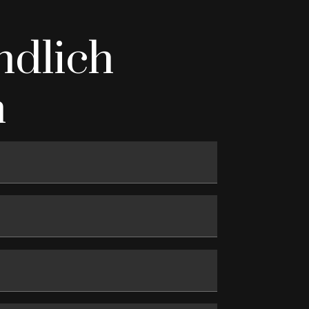
ndlich
n