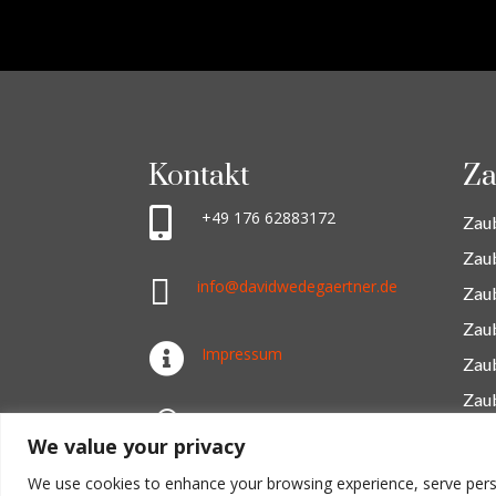
Kontakt
Za

+49 176 62883172‬
Zau
Zaub

info@davidwedegaertner.de
Zau
Zaub

Impressum
Zau
Zau
~
Datenschutz
We value your privacy
We use cookies to enhance your browsing experience, serve persona