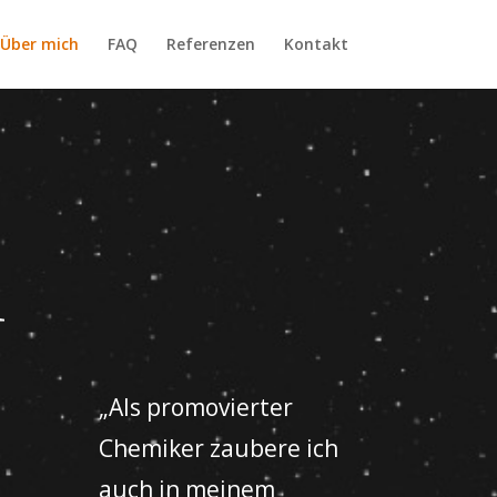
Über mich
FAQ
Referenzen
Kontakt
h
„Als promovierter
Chemiker zaubere ich
auch in meinem